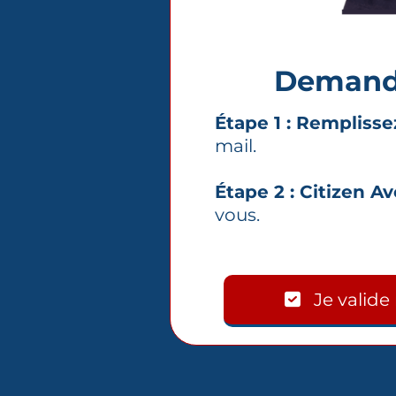
Demande
Étape 1 : Remplisse
mail.
Étape 2 : Citizen A
vous.
Je valid