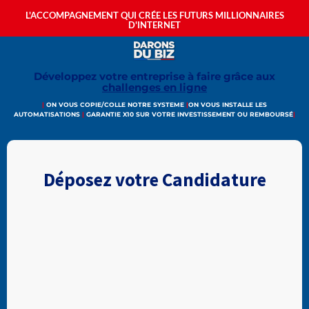
L'ACCOMPAGNEMENT QUI CRÉE LES FUTURS MILLIONNAIRES
D'INTERNET
Développez votre entreprise à faire grâce aux
challenges en ligne
|
ON VOUS COPIE/COLLE NOTRE SYSTEME
|
ON VOUS INSTALLE LES
AUTOMATISATIONS
|
GARANTIE X10 SUR VOTRE INVESTISSEMENT OU REMBOURSÉ
|
Déposez votre Candidature