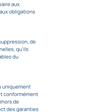
saire aux
 aux obligations
 suppression, de
elles, qu'ils
ables du
rs uniquement
e et conformément
dehors de
ct des garanties