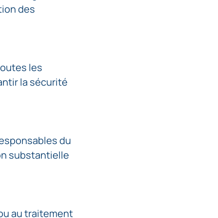
tion des
outes les
tir la sécurité
 Responsables du
on substantielle
ou au traitement