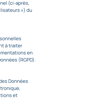
nel (ci-après,
ilisateurs ») du
rsonnelles
t à traiter
ementations en
 Données (RGPD).
r des Données
ctronique,
ctions et