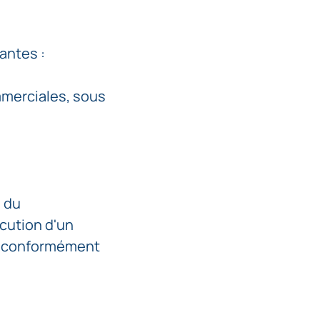
antes :
mmerciales, sous
e du
écution d'un
t, conformément