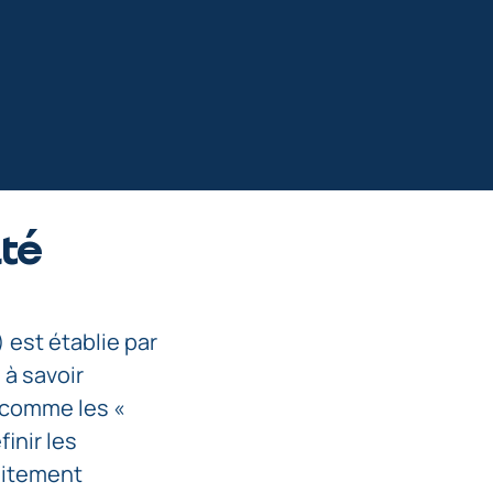
ité
) est établie par
 à savoir
 comme les «
inir les
aitement