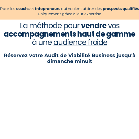
Pour les
coachs
et
infopreneurs
qui veulent attirer des
prospects qualifiés
uniquement grâce à leur expertise
La méthode pour
vendre
vos
accompagnements haut de gamme
à une
audience froide
Réservez votre Audit de Viabilité Business jusqu'à
dimanche minuit