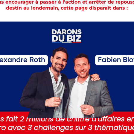
s encourager à passer à l'action et arrêter de repous
destin au lendemain, cette page disparaît dans :
 fait 2 millions de chiffre d'affaires 
ro avec 3 challenges sur 3 thématiques