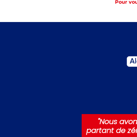
Pour vou
"Nous avons
partant de zé