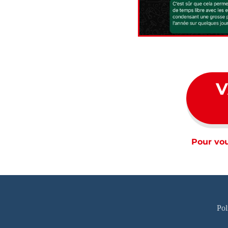
V
Pour vou
Pol