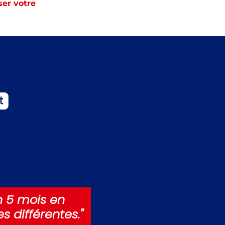
ser votre
en 5 mois en
 différentes."