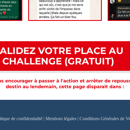
ALIDEZ VOTRE PLACE AU
CHALLENGE (GRATUIT)
s encourager à passer à l'action et arrêter de repous
destin au lendemain, cette page disparaît dans :
itique de confidentialité
|
Mentions légales
|
Conditions Générales de V