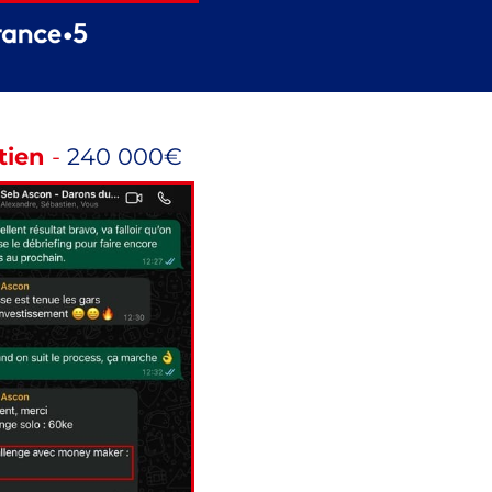
tien
-
240 000€