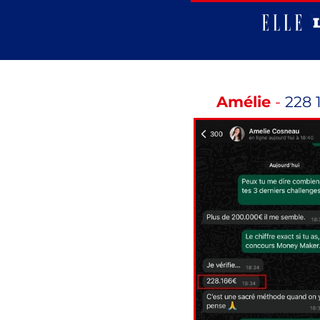
Amélie
-
228 