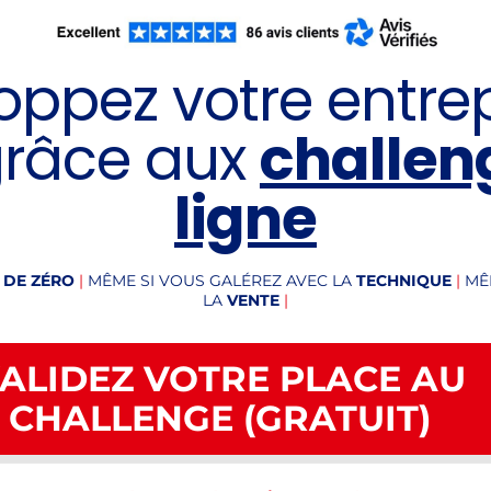
oppez votre entrep
 grâce aux
challen
ligne
 DE ZÉRO
|
MÊME SI VOUS GALÉREZ AVEC LA
TECHNIQUE
|
MÊ
LA
VENTE
|
ALIDEZ VOTRE PLACE AU
CHALLENGE (GRATUIT)