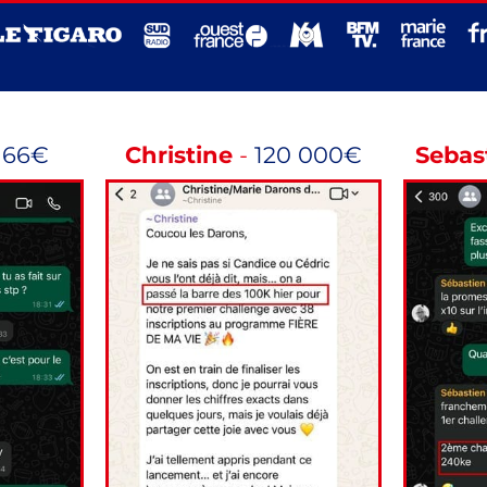
166€
Christine
-
120 000€
Sebas