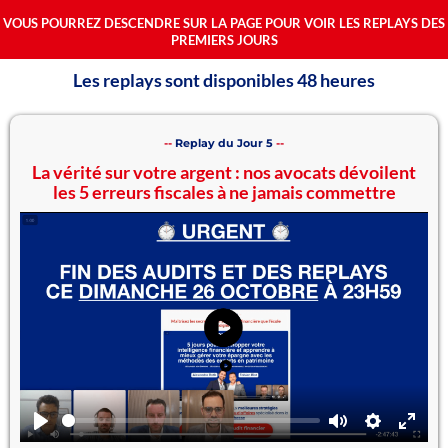
VOUS POURREZ DESCENDRE SUR LA PAGE POUR VOIR LES REPLAYS DES
PREMIERS JOURS
Les replays sont disponibles 48 heures
--
Replay du Jour 5
--
La vérité sur votre argent : nos avocats dévoilent
les 5 erreurs fiscales à ne jamais commettre
Play
Mute
Settings
Ente