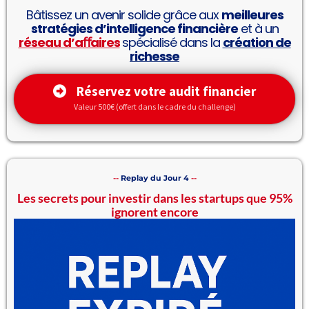
Bâtissez un avenir solide grâce aux
meilleures
fulls
stratégies d’intelligence financière
et à un
réseau d’aﬀaires
spécialisé dans la
création de
richesse
Réservez votre audit financier
Valeur 500€ (offert dans le cadre du challenge)
--
Replay du Jour 4
--
Les secrets pour investir dans les startups que 95%
ignorent encore