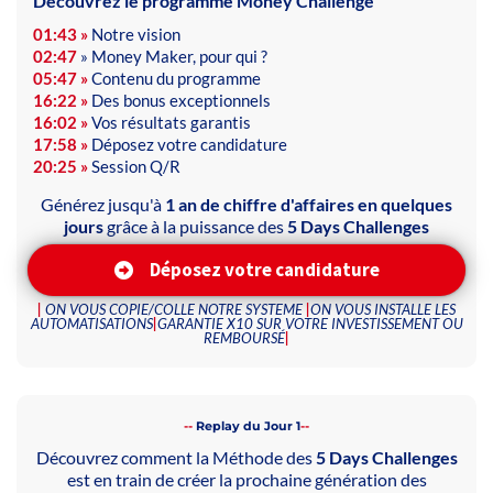
Découvrez le programme Money Challenge
01:43 »
Notre vision
02:47
» Money Maker, pour qui ?
05:47 »
Contenu du programme
16:22 »
Des bonus exceptionnels
16:02 »
Vos résultats garantis
17:58 »
Déposez votre candidature
20:25 »
Session Q/R
Générez jusqu'à
1 an de chiffre d'affaires en quelques
jours
grâce à la puissance des
5 Days Challenges
Déposez votre candidature
|
ON VOUS COPIE/COLLE NOTRE SYSTEME
|
ON VOUS INSTALLE LES
AUTOMATISATIONS
|
GARANTIE X10 SUR VOTRE INVESTISSEMENT OU
REMBOURSÉ
|
--
Replay du Jour 1
--
Découvrez comment la Méthode des
5 Days Challenges
est en train de créer la prochaine génération des