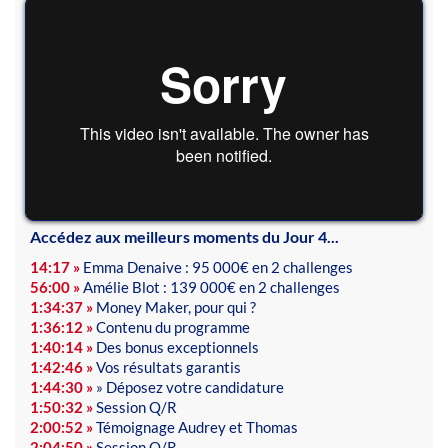
Accédez aux meilleurs moments du Jour 4...
14:17 »
Emma Denaive : 95 000€ en 2 challenges
56:00 »
Amélie Blot : 139 000€ en 2 challenges
1:34:37
»
Money Maker, pour qui ?
1:36:12 »
Contenu du programme
1:40:14 »
Des bonus exceptionnels
1:42:46 »
Vos résultats garantis
1:44:30 »
» Déposez votre candidature
1:50:32 »
Session Q/R
2:00:52 »
Témoignage Audrey et Thomas
2:04:50 »
Session Q/R