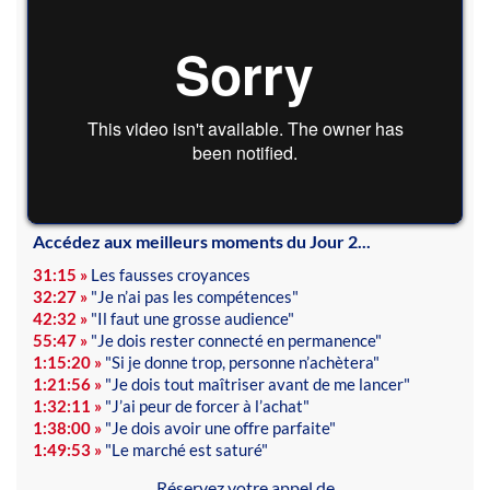
Accédez aux meilleurs moments du Jour 2...
31:15 »
Les fausses croyances
32:27 »
"Je n’ai pas les compétences"
42:32
»
"Il faut une grosse audience"
55:47 »
"Je dois rester connecté en permanence"
1:15:20 »
"Si je donne trop, personne n’achètera"
1:21:56 »
"Je dois tout maîtriser avant de me lancer"
1:32:11 »
"J’ai peur de forcer à l’achat"
1:38:00 »
"Je dois avoir une offre parfaite"
1:49:53 »
"Le marché est saturé"
Réservez votre appel de