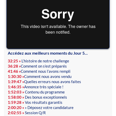
Accédez aux meilleurs moments du Jour 5...
32:25 »
L’histoire de notre challenge
36:28 »
Comment on s’est préparés
41:46 »
Comment nous l’avons rempli
1:30:30 »
Comment nous avons vendu
1:39:47 »
Quelles erreurs nous avons faites
1:46:35 »
Annonce très spéciale !
1:52:03 »
Contenu du programme
1:58:00 »
Des bonus exceptionnels
1:59:28 »
Vos résultats garantis
2:00:20 »
» Déposez votre candidature
2:02:55 »
Session Q/R