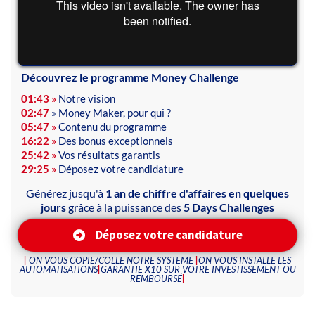
Découvrez le programme Money Challenge
01:43 »
Notre vision
02:47
» Money Maker, pour qui ?
05:47 »
Contenu du programme
16:22 »
Des bonus exceptionnels
25:42 »
Vos résultats garantis
29:25 »
Déposez votre candidature
Générez jusqu'à
1 an de chiffre d'affaires en quelques
jours
grâce à la puissance des
5 Days Challenges
Déposez votre candidature
|
ON VOUS COPIE/COLLE NOTRE SYSTEME
|
ON VOUS INSTALLE LES
AUTOMATISATIONS
|
GARANTIE X10 SUR VOTRE INVESTISSEMENT OU
REMBOURSÉ
|