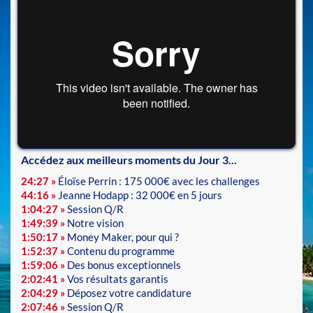
Accédez aux meilleurs moments du Jour 3...
24:27 »
Éloïse Perrin : 175 000€ avec les challenges
44:16 »
Jeanne Hodapp : 32 000€ en 5 jours
1:04:27
»
Session Q/R
1:49:39 »
Notre vision
1:50:17 »
Money Maker, pour qui ?
1:52:37 »
Contenu du programme
1:59:06 »
Des bonus exceptionnels
2:02:41 »
Vos résultats garantis
2:04:29 »
Déposez votre candidature
2:07:46 »
Session Q/R