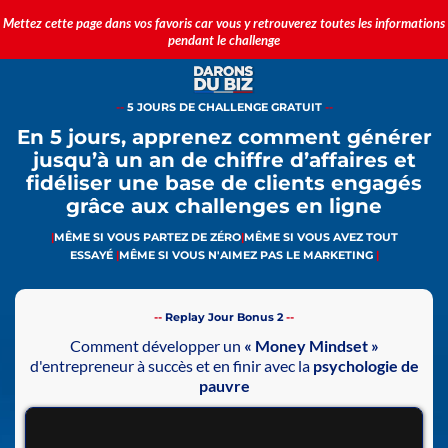
Mettez cette page dans vos favoris car vous y retrouverez toutes les informations
pendant le challenge
--
5 JOURS DE CHALLENGE GRATUIT
--
En 5 jours, apprenez comment générer
jusqu’à un an de chiffre d’affaires et
fidéliser une base de clients engagés
grâce aux challenges en ligne
|
MÊME SI VOUS PARTEZ DE ZÉRO
|
MÊME SI VOUS AVEZ TOUT
ESSAYÉ
|
MÊME SI VOUS N'AIMEZ PAS LE MARKETING
|
--
Replay Jour Bonus 2
--
Comment développer un
« Money Mindset »
d'entrepreneur à succès et en finir avec la
psychologie de
pauvre